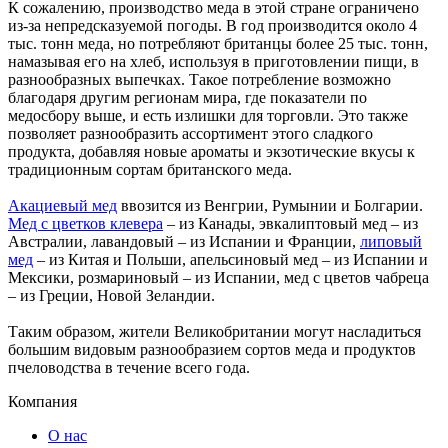
К сожалению, производство меда в этой стране ограничено
из-за непредсказуемой погоды. В год производится около 4
тыс. тонн меда, но потребляют британцы более 25 тыс. тонн,
намазывая его на хлеб, используя в приготовлении пищи, в
разнообразных выпечках. Такое потребление возможно
благодаря другим регионам мира, где показатели по
медосбору выше, и есть излишки для торговли. Это также
позволяет разнообразить ассортимент этого сладкого
продукта, добавляя новые ароматы и экзотические вкусы к
традиционным сортам британского меда.
Акациевый мед
ввозится из Венгрии, Румынии и Болгарии.
Мед с цветков клевера
– из Канады, эвкалиптовый мед – из
Австралии, лавандовый – из Испании и Франции,
липовый
мед
– из Китая и Польши, апельсиновый мед – из Испании и
Мексики, розмариновый – из Испании, мед с цветов чабреца
– из Греции, Новой Зеландии.
Таким образом, жители Великобритании могут насладиться
большим видовым разнообразием сортов меда и продуктов
пчеловодства в течение всего года.
Компания
О нас