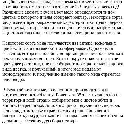
мед большую часть года, в то время как в Финляндии такую
возможность имеют всего в течение 2-3 недель за весь год!
Различные аромат, вкус и цвет меда определяются типом
цветка, с которого пчелы собирают нектар. Некоторые сорта
меда имеют ярко выраженные характеристики травы, дерева
или цветка, которые были посещены пчелами, например, мед
с цветов апельсина, с цветов липы, розмарина или тимьяна.
Некоторые сорта меда получаются из нектара нескольких
цветов, тогда их называют полифлерными. Однако есть
растения, которые способны во время цветения обеспечивать
нектаром множество пчел. Если в округе появляется такое
цветущее растение, пчелы собирают нектара только с одного
вида цветка, и полученный в итоге мед называют
монофлерным. К получению именно такого меда стремятся
пчеловоды.
В Великобритании мед в основном производится для
внутреннего потребления. Более чем 35 тыс. пчеловодов на
территории всей страны собирают мед с цветов яблони,
вишни, боярышника, липового цвета, одуванчика, вереска.
Пчеловодство также играет важную роль в опылении
плодовых культур, так как пчеловоды вывозят своих пчел на
дальние расстояния для сбора нектара.