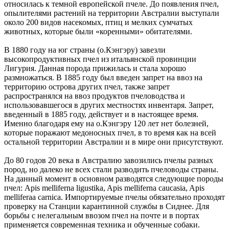
относилась к темной европейской пчеле. До появления пчел,
опылителями растений на территории Австралии выступали
около 200 видов насекомых, птиц и мелких сумчатых
животных, которые были «коренными» обитателями.
В 1880 году на юг страны (о.Кэнгэру) завезли
высокопродуктивных пчел из итальянской провинции
Лигурия. Данная порода прижилась и стала хорошо
размножаться. В 1885 году был введен запрет на ввоз на
территорию острова других пчел, также запрет
распространялся на ввоз продуктов пчеловодства и
использовавшегося в других местностях инвентаря. Запрет,
введенный в 1885 году, действует и в настоящее время.
Именно благодаря ему на о.Кэнгэру 120 лет нет болезней,
которые поражают медоносных пчел, в то время как на всей
остальной территории Австралии и в мире они присутствуют.
До 80 годов 20 века в Австралию завозились пчелы разных
пород, но далеко не всех стали разводить пчеловоды страны.
На данный момент в основном разводятся следующие породы
пчел: Apis melliferna ligustika, Apis melliferna caucasia, Apis
melliferaа carnica. Импортируемые пчелы обязательно проходят
проверку на Станции карантинной службы в Сиднее. Для
борьбы с нелегальным ввозом пчел на почте и в портах
применяется современная техника и обученные собаки.