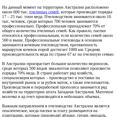
На данный момент на территории Австралии расположено
около 600 тыс.
пчелиных семей
, которые производят порядка
17 – 25 тыс. тонн меда. Пчеловодством занимаются около 10
тыс. человек, среди которых 700 человек занимаются
профессионально. Профессионалам принадлежит 70% от
общего количества пчелиных семей. Как правило, пасеки
относятся к профессиональным, если количество семей около
500 и выше. Профессиональные пчеловоды в основном
занимаются кочевым пчеловодством, протяженность
маршрутов кочевок порой достигает 1000 км. Средняя
производительность меда по стране 67 кг на пчелиную семью.
В Австралии произрастает большое количество медоносов,
среди которых 500 видов эвкалиптов позволяют произвести
порядка 70% меда. В стране работает ряд хозяйств,
специализация которых – производство и поставки на
внутренний рынок и за рубеж маток, а также пчелопакетов.
Производством и переработкой прополиса занимается ряд
хозяйств на территории штата Западная Австралия. Маточное
молочко и яд пчел производятся в небольших объемах.
Важным направлением в пчеловодстве Австралии является
опыленческое, когда пасеки за плату размещаются на
плантациях, которые производят яблоки, груши, миндаль,