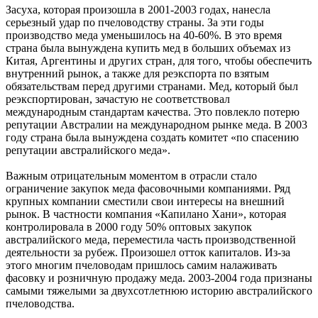
Засуха, которая произошла в 2001-2003 годах, нанесла
серьезный удар по пчеловодству страны. За эти годы
производство меда уменьшилось на 40-60%. В это время
страна была вынуждена купить мед в больших объемах из
Китая, Аргентины и других стран, для того, чтобы обеспечить
внутренний рынок, а также для реэкспорта по взятым
обязательствам перед другими странами. Мед, который был
реэкспортирован, зачастую не соответствовал
международным стандартам качества. Это повлекло потерю
репутации Австралии на международном рынке меда. В 2003
году страна была вынуждена создать комитет «по спасению
репутации австралийского меда».
Важным отрицательным моментом в отрасли стало
ограничение закупок меда фасовочными компаниями. Ряд
крупных компании сместили свои интересы на внешний
рынок. В частности компания «Капилано Хани», которая
контролировала в 2000 году 50% оптовых закупок
австралийского меда, переместила часть производственной
деятельности за рубеж. Произошел отток капиталов. Из-за
этого многим пчеловодам пришлось самим налаживать
фасовку и розничную продажу меда. 2003-2004 года признаны
самыми тяжелыми за двухсотлетнюю историю австралийского
пчеловодства.