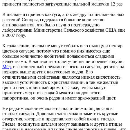
принести полностью загруженные пыльцой мешочки 12 раз.
В пыльце из цветков кактуса, а так же других пыльценосных
растений Соноры, содержится большое количество
антиоксидантов, что было научно подтверждено
лабораториями Министерства Сельского хозяйства США еще
в 2007 году.
К сожалению, пчелы не могут собрать всю пыльцу и нектар
цветков сагуаро, потому что помимо них имеется еще
большое количество любителей полакомиться сладкими
веществами. В частности это летучие мыши и белые голуби.
Мёд
, изготовленный пчелами из нектара сагуаро, ценится на
порядок выше других кактусовых медов. Его
отличительными свойствами являются низкая кислотность,
высокая устойчивость к кристаллизации, а так же желтый
цвет и очень приятный аромат. Также, пчелы могут
приносить мед и из сладкой мякоти плодов этого
папоротника, он очень редок и имеет ярко-красный цвет.
Не редким явлением является наличие жилищ дятлов в
стволах сагуаро. Довольно часто можно заметить круглые
отверстия, которые и представляют собой вход в гнездо.
Гнезда, покинутые дятлами могут занимать и другие птицы
грызуны и насекомые, а так же дикие медоносные пчелы. Это