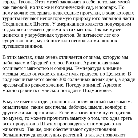
города Тусона. Этот музей заключает в себе не только музей
как таковой, но так же и ботанический сад, и зоопарк. По
нему можно совершать пешеходные прогулки, в ходе которых
туристы изучают неповторимую природу юго-западной части
Соединенных Штатов. У американцев является популярным
отдых всей семьей с детьми в этих местах. Так же музей
ценится и у зарубежных туристов. За пятьдесят лет его
существования, музей посетило несколько миллионов
путешественников.
В этих местах, зима очень отличается от зимы, которую мы
наблюдаем в Средней полосе России. Аризонская зима
отличается мягкостью и солнцем. Температура в зимние
месяцы редко опускается ниже нуля градусов по Цельсию. В
году насчитывается около 300 солнечных ясных дней, а дожди
чрезвычайно редкое явление. Погоду в зимней Аризоне
можно сравнить с майской погодой в Подмосковье.
В музее имеется отдел, полностью посвященный насекомым-
опылителям, таким как пчелы, бабочки, шмели, колибри и
другие живые организмы. Если вы заглянете в путеводитель
по музею, то можете прочитать заметку о том, что одна треть
всех продуктов в Штатах производятся с помощью этих
животных. Так же, они обеспечивают существования
большинству дикорастущих растений, а так же позволяют