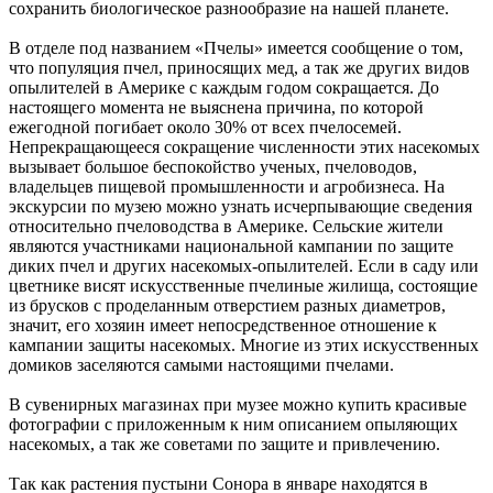
сохранить биологическое разнообразие на нашей планете.
В отделе под названием «Пчелы» имеется сообщение о том,
что популяция пчел, приносящих мед, а так же других видов
опылителей в Америке с каждым годом сокращается. До
настоящего момента не выяснена причина, по которой
ежегодной погибает около 30% от всех пчелосемей.
Непрекращающееся сокращение численности этих насекомых
вызывает большое беспокойство ученых, пчеловодов,
владельцев пищевой промышленности и агробизнеса. На
экскурсии по музею можно узнать исчерпывающие сведения
относительно пчеловодства в Америке. Сельские жители
являются участниками национальной кампании по защите
диких пчел и других насекомых-опылителей. Если в саду или
цветнике висят искусственные пчелиные жилища, состоящие
из брусков с проделанным отверстием разных диаметров,
значит, его хозяин имеет непосредственное отношение к
кампании защиты насекомых. Многие из этих искусственных
домиков заселяются самыми настоящими пчелами.
В сувенирных магазинах при музее можно купить красивые
фотографии с приложенным к ним описанием опыляющих
насекомых, а так же советами по защите и привлечению.
Так как растения пустыни Сонора в январе находятся в