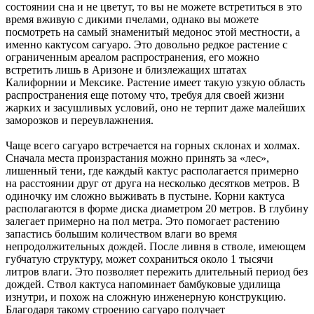
состоянии сна и не цветут, то вы не можете встретиться в это
время вживую с дикими пчелами, однако вы можете
посмотреть на самый знаменитый медонос этой местности, а
именно кактусом сагуаро. Это довольно редкое растение с
ограниченным ареалом распространения, его можно
встретить лишь в Аризоне и близлежащих штатах
Калифорнии и Мексике. Растение имеет такую узкую область
распространения еще потому что, требуя для своей жизни
жарких и засушливых условий, оно не терпит даже малейших
заморозков и переувлажнения.
Чаще всего сагуаро встречается на горных склонах и холмах.
Сначала места произрастания можно принять за «лес»,
лишенный тени, где каждый кактус располагается примерно
на расстоянии друг от друга на несколько десятков метров. В
одиночку им сложно выживать в пустыне. Корни кактуса
располагаются в форме диска диаметром 20 метров. В глубину
залегает примерно на пол метра. Это помогает растению
запастись большим количеством влаги во время
непродолжительных дождей. После ливня в стволе, имеющем
губчатую структуру, может сохраниться около 1 тысячи
литров влаги. Это позволяет пережить длительный период без
дождей. Ствол кактуса напоминает бамбуковые удилища
изнутри, и похож на сложную инженерную конструкцию.
Благодаря такому строению сагуаро получает