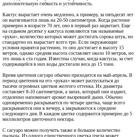
дополнительную гибкость и устойчивость.
Кактус вырастает очень медленно, к примеру, за пятьдесят лет
он вытягивается лишь на 20-50 сантиметров. Когда растение
примерно в возрасте 70 лет, оно в первый раз зацветает. Еще
на седьмом десятке у кактуса появляются так называемые
«руки», количество которых может достигать сорока штук, но
стандартно их вырастает всего три. Если окружающие
условия нравятся растению, то оно достигает в высоту 15
метров, однако средняя высота составляет около 10 метров, но
это лишь к ста годам. Известны случаи, когда кактусы, за счет
содержащейся в них воды достигали веса до 15 тонн.
Время цветения сагуаро обычно приходится на май-апрель. В
период цветения на его «руках» может распускаться до
тысячи огромных цветков желтого оттенка. Их диаметра
составляет 8-10 сантиметров, а запах, который они издают,
отдаленно напоминает аромат вызревшей дыни. Обычно
одновременно раскрывается по четыре цветка, чаще всего
раскрываются они к вечеру, а закрываются к середине
следующего дня. В каждом цветке содержится примерно до 5
миллилитров цветочного нектара.
С сагуаро можно получить также и большое количество
пыльцы. Из одного единственного цветка пчела может