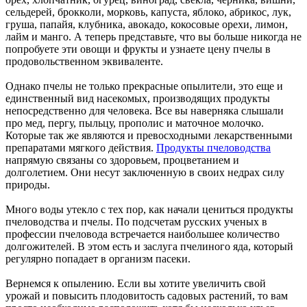
сельдерей, брокколи, морковь, капуста, яблоко, абрикос, лук,
груша, папайя, клубника, авокадо, кокосовые орехи, лимон,
лайм и манго. А теперь представьте, что вы больше никогда не
попробуете эти овощи и фрукты и узнаете цену пчелы в
продовольственном эквиваленте.
Однако пчелы не только прекрасные опылители, это еще и
единственный вид насекомых, производящих продукты
непосредственно для человека. Все вы наверняка слышали
про мед, пергу, пыльцу, прополис и маточное молочко.
Которые так же являются и превосходными лекарственными
препаратами мягкого действия.
Продукты пчеловодства
напрямую связаны со здоровьем, процветанием и
долголетием. Они несут заключенную в своих недрах силу
природы.
Много воды утекло с тех пор, как начали цениться продукты
пчеловодства и пчелы. По подсчетам русских ученых в
профессии пчеловода встречается наибольшее количество
долгожителей. В этом есть и заслуга пчелиного яда, который
регулярно попадает в организм пасеки.
Вернемся к опылению. Если вы хотите увеличить свой
урожай и повысить плодовитость садовых растений, то вам