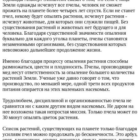
Земли однажды исчезнут все пчелы, человек не сможет
прожить на планете более четырех лет спустя. Если не станет
пчел, некому будет опылять растения, исчезнут растения -
исчезнут животные, для которых они служили пищей. Без
существования растений и животных нет будущего и для
человека. Благодаря существенной значимости опыления
буквально для каждого уголка планеты, пчелы становятся
незаменимыми организмами, без существования которых
невозможно дальнейшее продолжение жизни.
Именно благодаря процессу опыления растения способны
размножаться, цвести и плодоносить. Пчелы, производящие
мед несут ответственность за опыление большего количества
растений Земли. Ученые уже давно говорят о том, что
производство, по меньшей мере, одной трети всех продуктов
питания опирается на этих маленьких насекомых.
Трудолюбием, дисциплиной и организованностью пчела не
сравнится ни с каким другим видом насекомых. Не даром на
нее возложена такая непростая миссия. Только пчела может по
30 минут опылять цветок растения.
Список растений, существующих на планете только благодаря
усилиям пчел можно продолжать до бесконечности. Это арбуз,
орех, хлопчатник, огурец, виноград, свекла, черника, вишни,