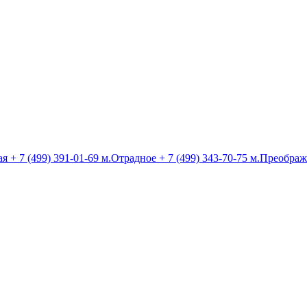
ая
+ 7 (499) 391-01-69
м.Отрадное
+ 7 (499) 343-70-75
м.Преображ