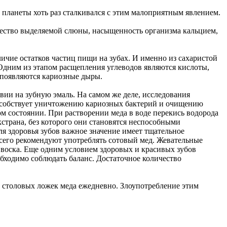
 планеты хоть раз сталкивался с этим малоприятным явлением.
личество выделяемой слюны, насыщенность организма кальцием,
ичие остатков частиц пищи на зубах. И именно из сахаристой
 Одним из этапом расщепления углеводов являются кислоты,
 появляются кариозные дыры.
вии на зубную эмаль. На самом же деле, исследования
пособствует уничтожению кариозных бактерий и очищению
ном состоянии. При растворении меда в воде перекись водорода
кстрана, без которого они становятся неспособными
я здоровья зубов важное значение имеет тщательное
сего рекомендуют употреблять сотовый мед. Жевательные
воска. Еще одним условием здоровых и красивых зубов
бходимо соблюдать баланс. Достаточное количество
ух столовых ложек меда ежедневно. Злоупотребление этим