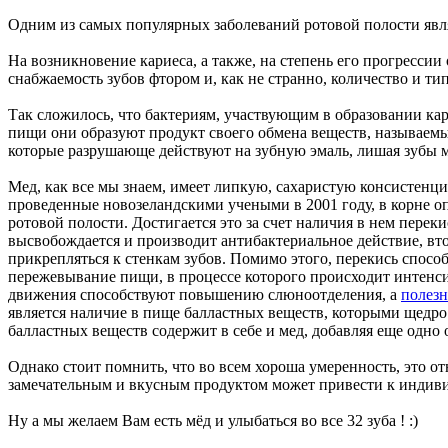
Одним из самых популярных заболеваний ротовой полости являе
На возникновение кариеса, а также, на степень его прогресси
снабжаемость зубов фтором и, как не странно, количество и т
Так сложилось, что бактериям, участвующим в образовании кар
пищи они образуют продукт своего обмена веществ, называемый
которые разрушающе действуют на зубную эмаль, лишая зубы 
Мед, как все мы знаем, имеет липкую, сахаристую консистенци
проведенные новозеландскими учеными в 2001 году, в корне о
ротовой полости. Достигается это за счет наличия в нем перек
высвобождается и производит антибактериальное действие, вто
прикрепляться к стенкам зубов. Помимо этого, перекись спосо
пережевывание пищи, в процессе которого происходит интенс
движения способствуют повышению слюноотделения, а
полезн
является наличие в пище балластных веществ, которыми щедро
балластных веществ содержит в себе и мед, добавляя еще одно 
Однако стоит помнить, что во всем хороша умеренность, это о
замечательным и вкусным продуктом может привести к индив
Ну а мы желаем Вам есть мёд и улыбаться во все 32 зуба ! :)