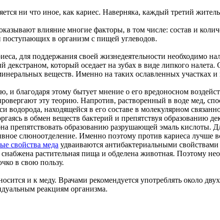
тся ни что иное, как кариес. Наверняка, каждый третий житель
и оказывают влияние многие факторы, в том числе: состав и ко
ип поступающих в организм с пищей углеводов.
иеса, для поддержания своей жизнедеятельности необходимо нал
 декстраном, который оседает на зубах в виде липкого налета.
минеральных веществ. Именно на таких ославленных участках и
ю, и благодаря этому бытует мнение о его вредоносном воздейст
провергают эту теорию. Напротив, растворенный в воде мед, с
иси водорода, находящейся в его составе в молекулярном связан
ргаясь в обмен веществ бактерий и препятствуя образованию де
бна препятствовать образованию разрушающей эмаль кислоты. Дл
ивное слюноотделение. Именно поэтому против кариеса лучше в
ые свойства меда
удваиваются антибактериальными свойствами 
 снабжена растительная пища и обделена животная. Поэтому нео
очко в свою пользу.
тносится и к меду. Врачами рекомендуется употреблять около дв
идуальным реакциям организма.