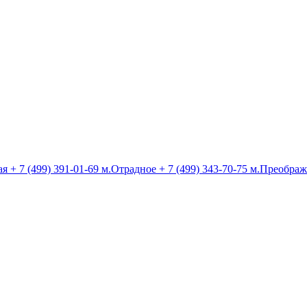
ая
+ 7 (499) 391-01-69
м.Отрадное
+ 7 (499) 343-70-75
м.Преображ