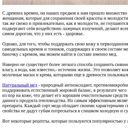
С древних времен, он наших предков к нам пришло множество п
женщинам, которые для сохранения своей красоты и молодости 
так же свежо и привлекательно, как в молодости, не гнушаютс
подвергают себя воздействию лазерных излучений, делают всев
самом дорогом, что у них есть - здоровье.
Однако, для того, чтобы поддержать свою кожу в первозданном
самодельных кремов и тоников, содержащих в своем составе мед.
баночку с кремом, мы можем найти в составе именно мед.
Наверно не существует более легкого способа сохранить сияние
влагу, а вода, как известно,- источник жизни. Это позволяет
молочные маски и крема, которыми еще в древности пользова
Натуральный мед
- природный антиоксидант, противомикробные
поддерживать естественный жировой баланс, в результате чего
из пор на коже, что делает его хорошим очистительным средст
данного продукта пчеловодства. Но самым эффективным являет
препарата. Каждый сорт меда обладает своими характерными св
свойства не дадут губам потрескаться в слишком холодную и с
Вот некоторые рецепты, которые пользуются популярностью у