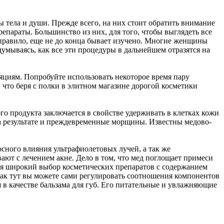
ы тела и души. Прежде всего, на них стоит обратить внимание
параты. Большинство из них, для того, чтобы выглядеть все
к правило, еще не до конца бывает изучено. Многие женщины
умываясь, как все эти процедуры в дальнейшем отразятся на
яциям. Попробуйте использовать некоторое время пару
, что беря с полки в элитном магазине дорогой косметики
го продукта заключается в свойстве удерживать в клетках кожи
, а результате и преждевременные морщины. Известны медово-
сного влияния ультрафиолетовых лучей, а так же
вают с лечением акне. Дело в том, что мед поглощает примеси
ется широкий выбор косметических препаратов с содержанием
как тут вы можете сами регулировать соотношения компонентов
 в качестве бальзама для губ. Его питательные и увлажняющие