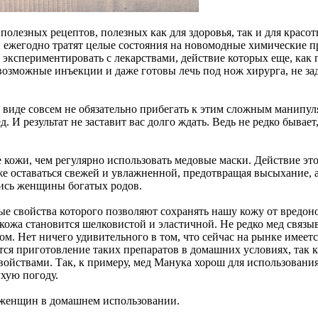
олезных рецептов, полезных как для здоровья, так и для красот
ежегодно тратят целые состояния на новомодные химические пре
я экспериментировать с лекарствами, действие которых еще, ка
озможные инъекции и даже готовы лечь под нож хирурга, не зад
 виде совсем не обязательно прибегать к этим сложным манипул
 И результат не заставит вас долго ждать. Ведь не редко бывает
 кожи, чем регулярно использовать медовые маски. Действие это
 коже оставаться свежей и увлажненной, предотвращая высыхание
лись женщины богатых родов.
 свойства которого позволяют сохранять нашу кожу от вредоно
 кожа становится шелковистой и эластичной. Не редко мед связы
вом. Нет ничего удивительного в том, что сейчас на рынке име
ся приготовление таких препаратов в домашних условиях, так 
ойствами. Так, к примеру, мед Манука хорош для использования
ухую погоду.
 женщин в домашнем использовании.