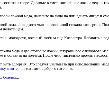
до состояния пюре. Добавьте в смесь две чайные ложки меда и 
й.
ловой ложкой меда, нанесите на лицо на пятнадцать минут и см
овой ложкой жидкого мыла и половиной стакана глицерина. Пол
им полотенцем.
ты и молодости, который любила еще Клеопатра. Добавить в вод
 стакана меда и две столовые ложки натурального оливкового м
м и оставить на полчаса. После чего тщательно промыть волосы
 быть аллергия. Это следует учитывать при использовании меда
ику в интернет
магазине Доброго пасечника.
ых болезнях
.