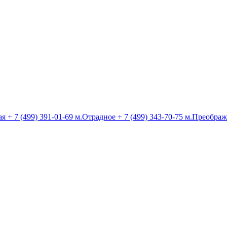
ая
+ 7 (499) 391-01-69
м.Отрадное
+ 7 (499) 343-70-75
м.Преображ