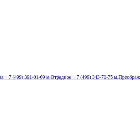
ая
+ 7 (499) 391-01-69
м.Отрадное
+ 7 (499) 343-70-75
м.Преображ