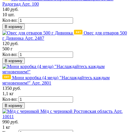
Радоград
Арт. 100
140
руб.
10 шт.
Кол-во:
В корзину
Овес для отваров 500
г Дивинка
Арт. 2487
120
руб.
500 г
Кол-во:
В корзину
Мини коробка (4 меда) "Наслаждайтесь каждым
мгновением!"
Арт. 2801
1350
руб.
1,1 кг
Кол-во:
В корзину
Мёд с черникой
Ростовская область
Арт.
10011
990
руб.
1 кг