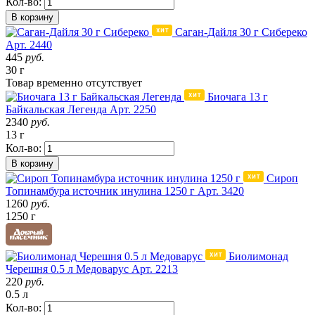
Кол-во:
В корзину
Саган-Дайля 30 г Сибереко
Арт. 2440
445
руб.
30 г
Товар
временно
отсутствует
Биочага 13 г
Байкальская Легенда
Арт. 2250
2340
руб.
13 г
Кол-во:
В корзину
Сироп
Топинамбура источник инулина 1250 г
Арт. 3420
1260
руб.
1250 г
Биолимонад
Черешня 0.5 л Медоварус
Арт. 2213
220
руб.
0.5 л
Кол-во: