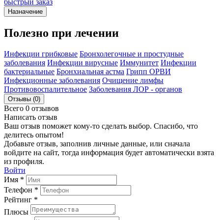
быстрый заказ
Назначение
Полезно при лечении
Инфекции грибковые
Бронхолегочные и простудные
заболевания
Инфекции вирусные
Иммунитет
Инфекции
бактериальные
Бронхиальная астма
Грипп ОРВИ
Инфекционные заболевания
Очищение лимфы
Противовоспалительное
Заболевания ЛОР - органов
Отзывы (0)
Всего 0 отзывов
Написать отзыв
Ваш отзыв поможет кому-то сделать выбор. Спасибо, что
делитесь опытом!
Добавьте отзыв, заполнив личные данные, или сначала
войдите на сайт, тогда информация будет автоматически взята
из профиля.
Войти
Имя *
Телефон *
Рейтинг *
Плюсы