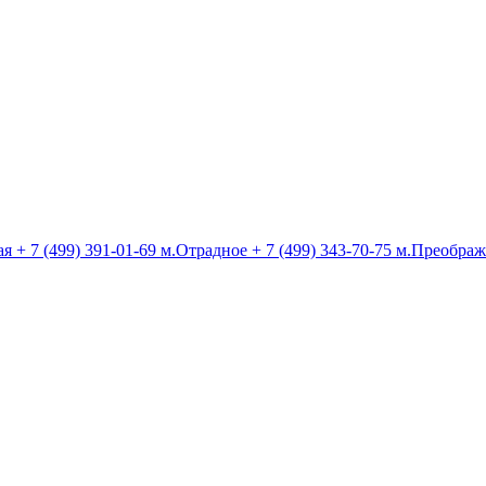
ая
+ 7 (499) 391-01-69
м.Отрадное
+ 7 (499) 343-70-75
м.Преображ