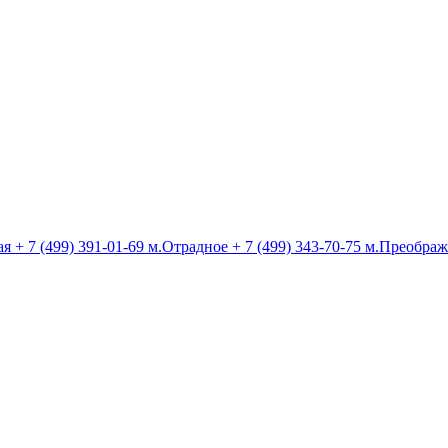
ая
+ 7 (499) 391-01-69
м.Отрадное
+ 7 (499) 343-70-75
м.Преображ