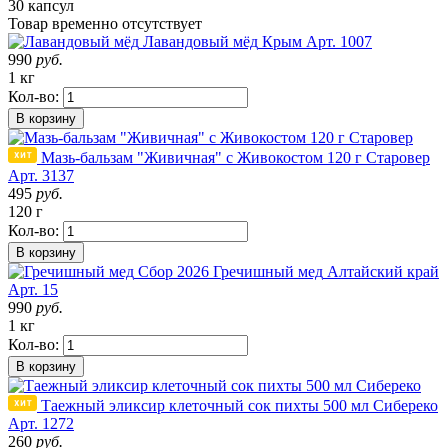
30 капсул
Товар
временно
отсутствует
Лавандовый мёд
Крым
Арт. 1007
990
руб.
1 кг
Кол-во:
В корзину
Мазь-бальзам "Живичная" с Живокостом 120 г Старовер
Арт. 3137
495
руб.
120 г
Кол-во:
В корзину
Сбор 2026
Гречишный мед
Алтайский край
Арт. 15
990
руб.
1 кг
Кол-во:
В корзину
Таежный эликсир клеточный сок пихты 500 мл Сибереко
Арт. 1272
260
руб.