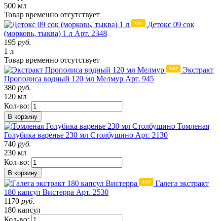
500 мл
Товар
временно
отсутствует
Детокс 09 сок
(морковь, тыква) 1 л
Арт. 2348
195
руб.
1 л
Товар
временно
отсутствует
Экстракт
Прополиса водный 120 мл Мелмур
Арт. 945
380
руб.
120 мл
Кол-во:
В корзину
Томленая
Голубика варенье 230 мл Столбушино
Арт. 2130
740
руб.
230 мл
Кол-во:
В корзину
Галега экстракт
180 капсул Вистерра
Арт. 2530
1170
руб.
180 капсул
Кол-во: