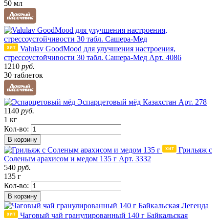
50 мл
Valulav GoodMood для улучшения настроения,
стрессоустойчивости 30 табл. Сашера-Мед
Арт. 4086
1210
руб.
30 таблеток
Эспарцетовый мёд
Казахстан
Арт. 278
1140
руб.
1 кг
Кол-во:
В корзину
Грильяж с
Соленым арахисом и медом 135 г
Арт. 3332
540
руб.
135 г
Кол-во:
В корзину
Чаговый чай гранулированный 140 г Байкальская