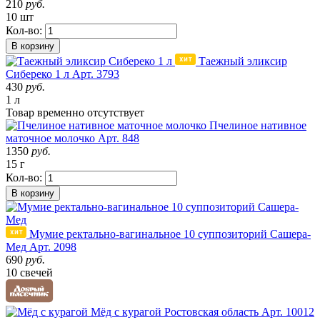
210
руб.
10 шт
Кол-во:
В корзину
Таежный эликсир
Сибереко 1 л
Арт. 3793
430
руб.
1 л
Товар
временно
отсутствует
Пчелиное нативное
маточное молочко
Арт. 848
1350
руб.
15 г
Кол-во:
В корзину
Мумие ректально-вагинальное 10 суппозиторий Сашера-
Мед
Арт. 2098
690
руб.
10 свечей
Мёд с курагой
Ростовская область
Арт. 10012