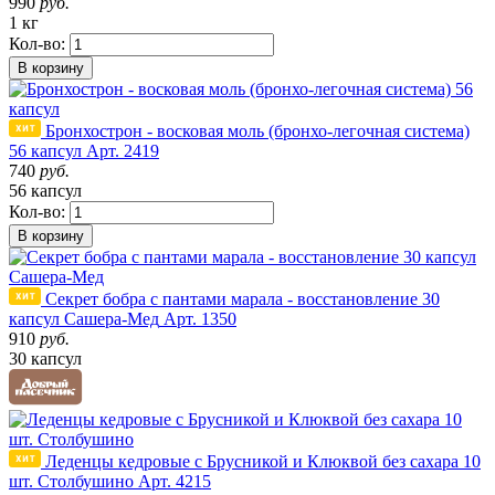
990
руб.
1 кг
Кол-во:
В корзину
Бронхострон - восковая моль (бронхо-легочная система)
56 капсул
Арт. 2419
740
руб.
56 капсул
Кол-во:
В корзину
Секрет бобра с пантами марала - восстановление 30
капсул Сашера-Мед
Арт. 1350
910
руб.
30 капсул
Леденцы кедровые с Брусникой и Клюквой без сахара 10
шт. Столбушино
Арт. 4215