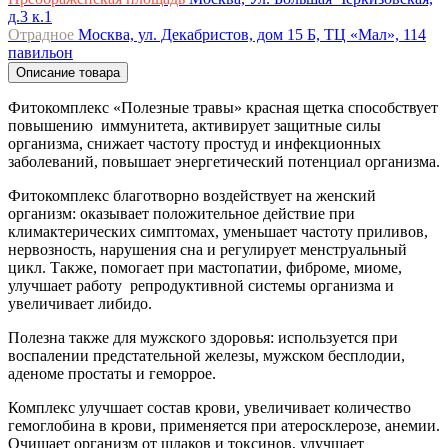
д.3 к.1
Отрадное
Москва, ул. Декабристов, дом 15 Б, ТЦ «Мал», 114
павильон
Описание товара
Фитокомплекс «Полезные травы» красная щетка способствует
повышению иммунитета, активирует защитные силы
организма, снижает частоту простуд и инфекционных
заболеваний, повышает энергетический потенциал организма.
Фитокомплекс благотворно воздействует на женский
организм: оказывает положительное действие при
климактерических симптомах, уменьшает частоту приливов,
нервозность, нарушения сна и регулирует менструальный
цикл. Также, помогает при мастопатии, фиброме, миоме,
улучшает работу репродуктивной системы организма и
увеличивает либидо.
Полезна также для мужского здоровья: используется при
воспалении предстательной железы, мужском бесплодии,
аденоме простаты и геморрое.
Комплекс улучшает состав крови, увеличивает количество
гемоглобина в крови, применяется при атеросклерозе, анемии.
Очищает организм от шлаков и токсинов, улучшает