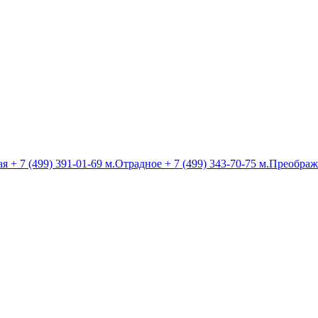
ая
+ 7 (499) 391-01-69
м.Отрадное
+ 7 (499) 343-70-75
м.Преображ