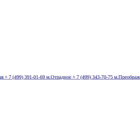
ая
+ 7 (499) 391-01-69
м.Отрадное
+ 7 (499) 343-70-75
м.Преображ