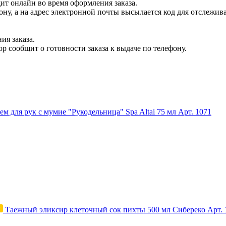
ит онлайн во время оформления заказа.
ну, а на адрес электронной почты высылается код для отслеживан
ия заказа.
р сообщит о готовности заказа к выдаче по телефону.
ем для рук с мумие "Рукодельница" Spa Altai 75 мл
Арт. 1071
Таежный эликсир клеточный сок пихты 500 мл Сибереко
Арт. 