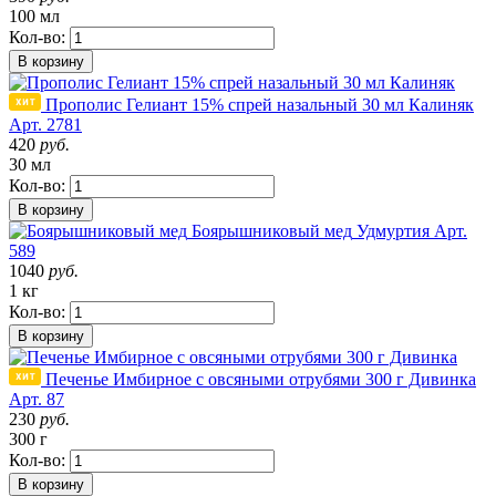
100 мл
Кол-во:
В корзину
Прополис Гелиант 15% спрей назальный 30 мл Калиняк
Арт. 2781
420
руб.
30 мл
Кол-во:
В корзину
Боярышниковый мед
Удмуртия
Арт.
589
1040
руб.
1 кг
Кол-во:
В корзину
Печенье Имбирное с овсяными отрубями 300 г Дивинка
Арт. 87
230
руб.
300 г
Кол-во:
В корзину