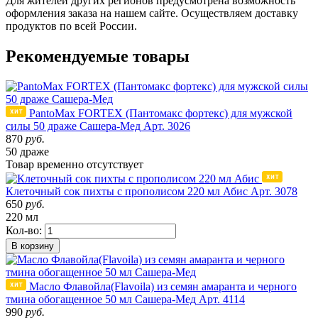
Для жителей других регионов предусмотрена возможность
оформления заказа на нашем сайте. Осуществляем доставку
продуктов по всей России.
Рекомендуемые товары
PantoMax FORTEX (Пантомакс фортекс) для мужской
силы 50 драже Сашера-Мед
Арт. 3026
870
руб.
50 драже
Товар
временно
отсутствует
Клеточный сок пихты с прополисом 220 мл Абис
Арт. 3078
650
руб.
220 мл
Кол-во:
В корзину
Масло Флавойла(Flavoila) из семян амаранта и черного
тмина обогащенное 50 мл Сашера-Мед
Арт. 4114
990
руб.