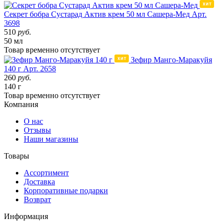
Секрет бобра Сустарад Актив крем 50 мл Сашера-Мед
Арт.
3698
510
руб.
50 мл
Товар
временно
отсутствует
Зефир Манго-Маракуйя
140 г
Арт. 2658
260
руб.
140 г
Товар
временно
отсутствует
Компания
О нас
Отзывы
Наши магазины
Товары
Ассортимент
Доставка
Корпоративные подарки
Возврат
Информация