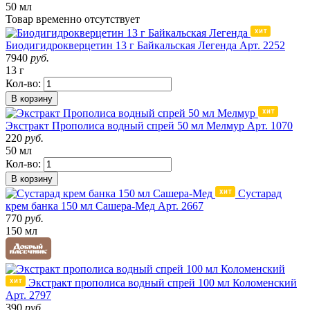
50 мл
Товар
временно
отсутствует
Биодигидрокверцетин 13 г Байкальская Легенда
Арт. 2252
7940
руб.
13 г
Кол-во:
В корзину
Экстракт Прополиса водный спрей 50 мл Мелмур
Арт. 1070
220
руб.
50 мл
Кол-во:
В корзину
Сустарад
крем банка 150 мл Сашера-Мед
Арт. 2667
770
руб.
150 мл
Экстракт прополиса водный спрей 100 мл Коломенский
Арт. 2797
390
руб.