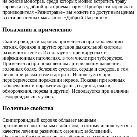
на основе монотрав, среди которых можно встретить траву
коровяка в удобной для приема форме. Приобрести коровяк от
производителя «Разнотравье» вы можете по доступным ценам
в сети розничных магазинов «Добрый Пасечник».
Показания к применению
Скипетровидный коровяк применяется при заболеваниях
легких, бронхов и других органов дыхательной системы
различного генеза. Используется при вирусных и
инфекционных патологиях, в том числе при туберкулезе.
Применяется при повышенном артериальном давлении,
головных болях, болезнях суставов, сердца и сосудов, в том
числе при ревматизме и артрите. Используется при
периферическом поражении нервов. Показан при кожных
заболеваниях и поражениях (раны, ссадины, ожоги,
обморожения, порезы и другие). Используется при наличии
геморроидальных узлов.
Полезные свойства
Скипетровидный коровяк обладает мощным
противовоспалительным свойством, а потому используется в
качестве лечения различных сезонных заболеваний.
Оказывает благоприятное воздействие на различные системы