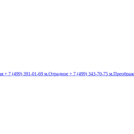
ая
+ 7 (499) 391-01-69
м.Отрадное
+ 7 (499) 343-70-75
м.Преображ