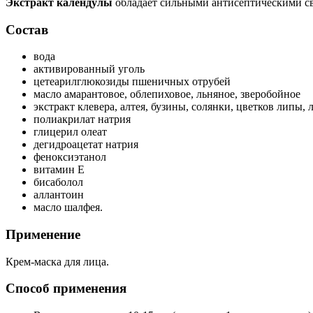
Экстракт календулы
обладает сильными антисептическими св
Состав
вода
активированный уголь
цетеарилглюкозиды пшеничных отрубей
масло амарантовое, облепиховое, льняное, зверобойное
экстракт клевера, алтея, бузины, солянки, цветков липы,
полиакрилат натрия
глицерил олеат
дегидроацетат натрия
феноксиэтанол
витамин Е
бисаболол
аллантоин
масло шалфея.
Применение
Крем-маска для лица.
Способ применения