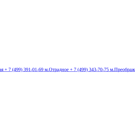
ая
+ 7 (499) 391-01-69
м.Отрадное
+ 7 (499) 343-70-75
м.Преображ