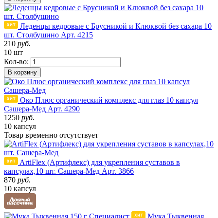
Леденцы кедровые с Брусникой и Клюквой без сахара 10
шт. Столбушино
Арт. 4215
210
руб.
10 шт
Кол-во:
В корзину
Око Плюс органический комплекс для глаз 10 капсул
Сашера-Мед
Арт. 4290
1250
руб.
10 капсул
Товар
временно
отсутствует
ArtiFlex (Артифлекс) для укрепления суставов в
капсулах,10 шт. Сашера-Мед
Арт. 3866
870
руб.
10 капсул
Мука Тыквенная