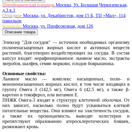
Преображенская площадь
Москва, Ул. Большая Черкизовская,
д.3 к.1
Отрадное
Москва, ул. Декабристов, дом 15 Б, ТЦ «Мал», 114
павильон
Коньково
Москва, ул. Профсоюзная, дом 126
Описание товара
Эликсир "Для сосудов" — источник необходимых организму
полиненасыщенных жирных кислот и активных веществ
растений, благотворно воздействующих на сосуды. В состав
капсул входят: нерафинированное льняное масло, экстракты
зверобоя, шалфея, семян моркови, плодов боярышника.
Основные свойства:
Льняное масло — комплекс насыщенных, поли- и
мононенасыщенных жирных кислот, в том числе входящих в
группу Омега 3 (142,5 мг), Омега 6 (42,5 мг), а также β-
каротин и токоферол, или витамин Е.
ПНЖК Омега-3 входят в структуру клеточной оболочки. От
них зависит, насколько полно будут усваиваться клеткой
питательные вещества. Они влияют на эластичность сосудов,
а также их проницаемость, выводят холестерин и
препятствуют образованию атеросклеротических бляшек,
разжижают кровь.