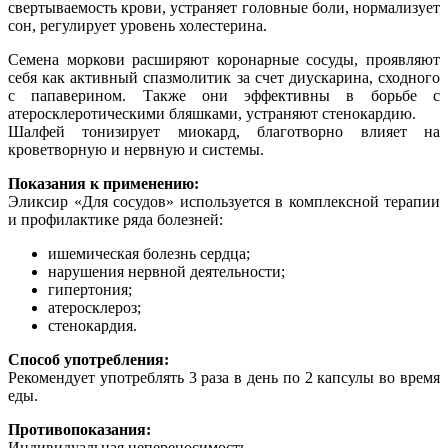
свертываемость крови, устраняет головные боли, нормализует
сон, регулирует уровень холестерина.
Семена моркови расширяют коронарные сосуды, проявляют
себя как активный спазмолитик за счет диускарина, сходного
с папаверином. Также они эффективны в борьбе с
атеросклеротическими бляшками, устраняют стенокардию.
Шалфей тонизирует миокард, благотворно влияет на
кроветворную и нервную и системы.
Показания к применению:
Эликсир «Для сосудов» используется в комплексной терапии
и профилактике ряда болезней:
ишемическая болезнь сердца;
нарушения нервной деятельности;
гипертония;
атеросклероз;
стенокардия.
Способ употребления:
Рекомендует употреблять 3 раза в день по 2 капсулы во время
еды.
Противопоказания:
Индивидуальная непереносимость.