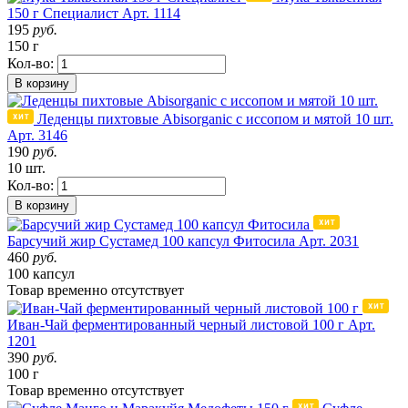
150 г Специалист
Арт. 1114
195
руб.
150 г
Кол-во:
В корзину
Леденцы пихтовые Abisorganic с иссопом и мятой 10 шт.
Арт. 3146
190
руб.
10 шт.
Кол-во:
В корзину
Барсучий жир Сустамед 100 капсул Фитосила
Арт. 2031
460
руб.
100 капсул
Товар
временно
отсутствует
Иван-Чай ферментированный черный листовой 100 г
Арт.
1201
390
руб.
100 г
Товар
временно
отсутствует