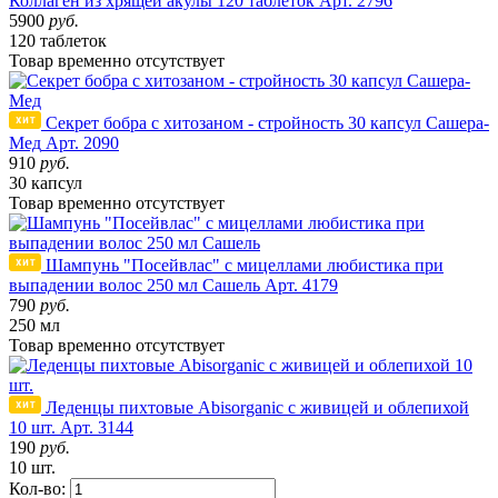
Коллаген из хрящей акулы 120 таблеток
Арт. 2796
5900
руб.
120 таблеток
Товар
временно
отсутствует
Секрет бобра с хитозаном - стройность 30 капсул Сашера-
Мед
Арт. 2090
910
руб.
30 капсул
Товар
временно
отсутствует
Шампунь "Посейвлас" с мицеллами любистика при
выпадении волос 250 мл Сашель
Арт. 4179
790
руб.
250 мл
Товар
временно
отсутствует
Леденцы пихтовые Abisorganic с живицей и облепихой
10 шт.
Арт. 3144
190
руб.
10 шт.
Кол-во: