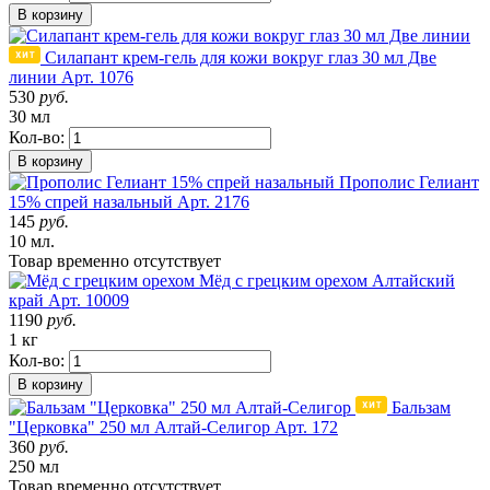
В корзину
Силапант крем-гель для кожи вокруг глаз 30 мл Две
линии
Арт. 1076
530
руб.
30 мл
Кол-во:
В корзину
Прополис Гелиант
15% спрей назальный
Арт. 2176
145
руб.
10 мл.
Товар
временно
отсутствует
Мёд с грецким орехом
Алтайский
край
Арт. 10009
1190
руб.
1 кг
Кол-во:
В корзину
Бальзам
"Церковка" 250 мл Алтай-Селигор
Арт. 172
360
руб.
250 мл
Товар
временно
отсутствует