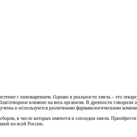
астение с пивоварением. Однако в реальности хмель – это лекар
т благотворное влияние на весь организм. В древности говорили
 изучены и используются различными фармакологическими компа
сборов, в числе которых имеются и соплодия хмеля. Приобрест
кой по всей России.