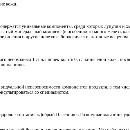
ие кожи.
одержатся уникальные компоненты, среди которых лупулин и хм
огатый минеральный комплекс (в особенности много железа, кал
соединения и другие полезные биологически активные вещества.
го необходимо 1 ст.л. шишек залить 0,5 л кипяченой воды, посл
приема пищи.
ивидуальной непереносимости компонентов продукта, в том числ
онсультироваться со специалистом.
здорового питания «Добрый Пасечник». Розничные магазины удо
авки по всей России в нашем интернет-магазине. Мы работаем с