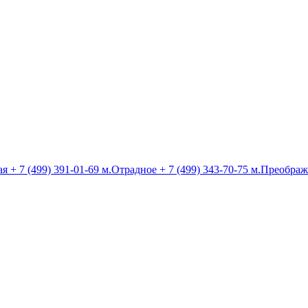
ая
+ 7 (499) 391-01-69
м.Отрадное
+ 7 (499) 343-70-75
м.Преображ