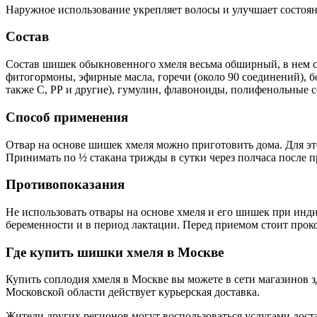
Наружное использование укрепляет волосы и улучшает состоян
Состав
Состав шишек обыкновенного хмеля весьма обширный, в нем с
фитогормоны, эфирные масла, горечи (около 90 соединений), б
также С, РР и другие), гумулин, флавоноиды, полифенольные 
Способ применения
Отвар на основе шишек хмеля можно приготовить дома. Для это
Принимать по ½ стакана трижды в сутки через полчаса после 
Противопоказания
Не использовать отвары на основе хмеля и его шишек при инд
беременности и в период лактации. Перед приемом стоит прок
Где купить шишки хмеля в Москве
Купить соплодия хмеля в Москве вы можете в сети магазинов 
Московской области действует курьерская доставка.
Жители других регионов могут воспользоваться услугами дост