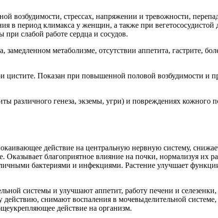
й возбудимости, стрессах, напряжении и тревожности, перепад
ения в период климакса у женщин, а также при вегетососудисто
 при слабой работе сердца и сосудов.
, замедленном метаболизме, отсутствии аппетита, гастрите, бо
при цистите. Показан при повышенной половой возбудимости и 
 различного генеза, экземы, угри) и повреждениях кожного пок
покаивающее действие на центральную нервную систему, снижае
е. Оказывает благоприятное влияние на почки, нормализуя их р
зличными бактериями и инфекциями. Растение улучшает функции 
льной системы и улучшают аппетит, работу печени и селезенки
у действию, снимают воспаления в мочевыделительной системе,
бщеукрепляющее действие на организм.