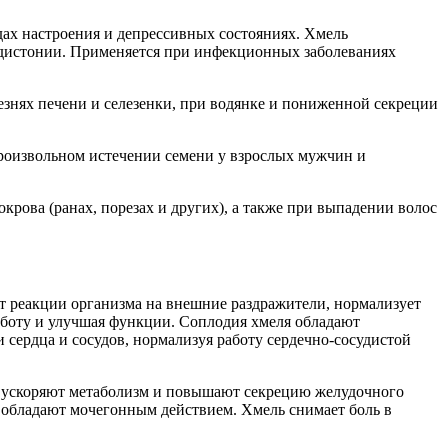
ах настроения и депрессивных состояниях. Хмель
й дистонии. Применяется при инфекционных заболеваниях
лезнях печени и селезенки, при водянке и пониженной секреции
произвольном истечении семени у взрослых мужчин и
рова (ранах, порезах и других), а также при выпадении волос
т реакции организма на внешние раздражители, нормализует
аботу и улучшая функции. Соплодия хмеля обладают
сердца и сосудов, нормализуя работу сердечно-сосудистой
, ускоряют метаболизм и повышают секрецию желудочного
 обладают мочегонным действием. Хмель снимает боль в