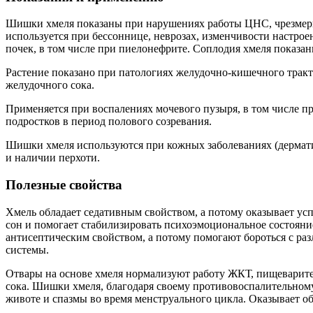
Шишки хмеля показаны при нарушениях работы ЦНС, чрезмерно
используется при бессоннице, неврозах, изменчивости настро
почек, в том числе при пиелонефрите. Соплодия хмеля показаны
Растение показано при патологиях желудочно-кишечного тракта
желудочного сока.
Применяется при воспалениях мочевого пузыря, в том числе 
подростков в период полового созревания.
Шишки хмеля используются при кожных заболеваниях (дерматиты
и наличии перхоти.
Полезные свойства
Хмель обладает седативным свойством, а потому оказывает ус
сон и помогает стабилизировать психоэмоциональное состояни
антисептическим свойством, а потому помогают бороться с ра
системы.
Отвары на основе хмеля нормализуют работу ЖКТ, пищеварите
сока. Шишки хмеля, благодаря своему противовоспалительном
животе и спазмы во время менструального цикла. Оказывает о