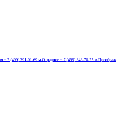
ая
+ 7 (499) 391-01-69
м.Отрадное
+ 7 (499) 343-70-75
м.Преображ