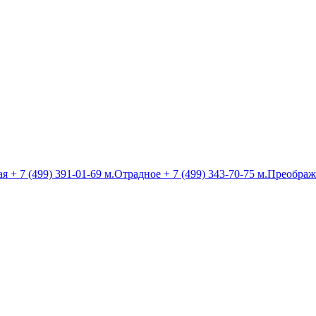
ая
+ 7 (499) 391-01-69
м.Отрадное
+ 7 (499) 343-70-75
м.Преображ