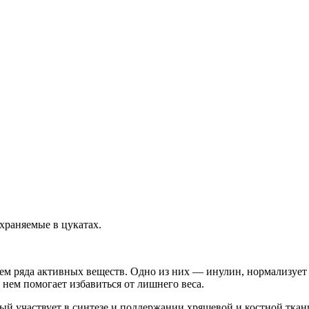
храняемые в цукатах.
м ряда активных веществ. Одно из них — инулин, нормализует 
 нем помогает избавиться от лишнего веса.
й участвует в синтезе и поддержании хрящевой и костной ткани