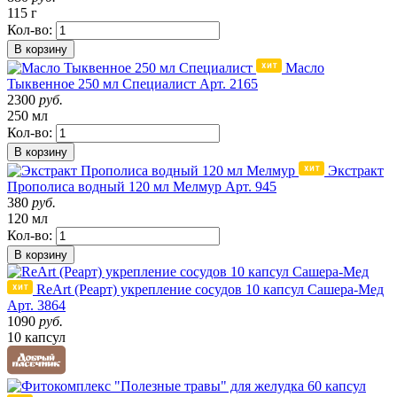
115 г
Кол-во:
В корзину
Масло
Тыквенное 250 мл Специалист
Арт. 2165
2300
руб.
250 мл
Кол-во:
В корзину
Экстракт
Прополиса водный 120 мл Мелмур
Арт. 945
380
руб.
120 мл
Кол-во:
В корзину
ReArt (Реарт) укрепление сосудов 10 капсул Сашера-Мед
Арт. 3864
1090
руб.
10 капсул