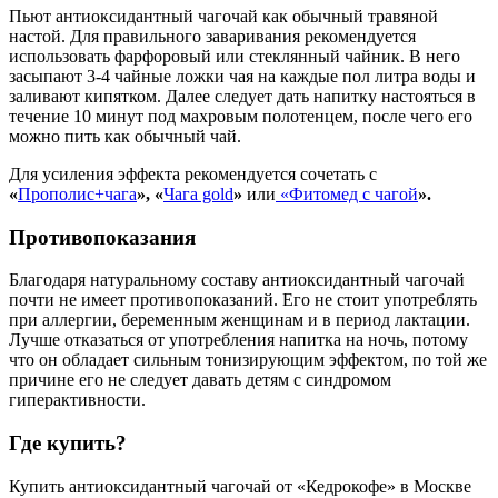
Пьют антиоксидантный чагочай как обычный травяной
настой. Для правильного заваривания рекомендуется
использовать фарфоровый или стеклянный чайник. В него
засыпают 3-4 чайные ложки чая на каждые пол литра воды и
заливают кипятком. Далее следует дать напитку настояться в
течение 10 минут под махровым полотенцем, после чего его
можно пить как обычный чай.
Для усиления эффекта рекомендуется сочетать с
«
Прополис+чага
», «
Чага gold
»
или
«
Фитомед с чагой
».
Противопоказания
Благодаря
натуральному составу антиоксидантный
чагочай
почти не имеет противопоказаний. Его не стоит употреблять
при аллергии, беременным женщинам и в период лактации.
Лучше отказаться от употребления напитка на ночь, потому
что он обладает сильным тонизирующим эффектом, по той же
причине его не следует давать детям с синдромом
гиперактивности.
Где купить?
Купить антиоксидантный чагочай от «Кедрокофе» в Москве