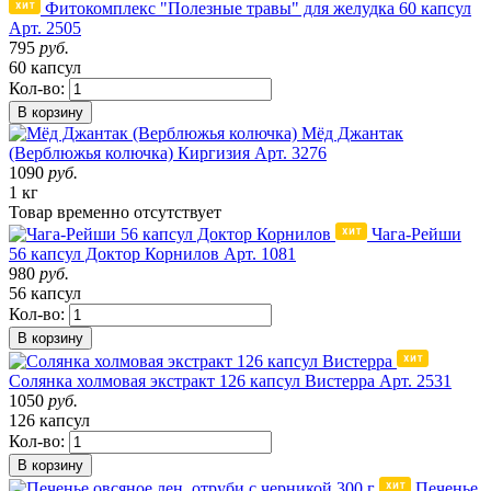
Фитокомплекс "Полезные травы" для желудка 60 капсул
Арт. 2505
795
руб.
60 капсул
Кол-во:
В корзину
Мёд Джантак
(Верблюжья колючка)
Киргизия
Арт. 3276
1090
руб.
1 кг
Товар
временно
отсутствует
Чага-Рейши
56 капсул Доктор Корнилов
Арт. 1081
980
руб.
56 капсул
Кол-во:
В корзину
Солянка холмовая экстракт 126 капсул Вистерра
Арт. 2531
1050
руб.
126 капсул
Кол-во:
В корзину
Печенье