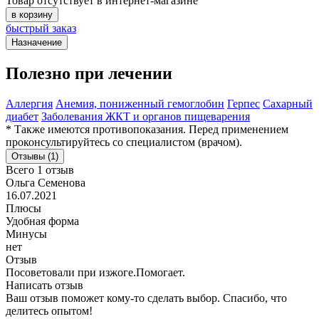
Товар отсутствует в интернет-магазине
в корзину
быстрый заказ
Назначение
Полезно при лечении
Аллергия
Анемия, пониженный гемоглобин
Герпес
Сахарный
диабет
Заболевания ЖКТ и органов пищеварения
* Также имеются противопоказания. Перед применением
проконсультируйтесь со специалистом (врачом).
Отзывы (1)
Всего 1 отзыв
Ольга Семенова
16.07.2021
Плюсы
Удобная форма
Минусы
нет
Отзыв
Посоветовали при изжоге.Помогает.
Написать отзыв
Ваш отзыв поможет кому-то сделать выбор. Спасибо, что
делитесь опытом!