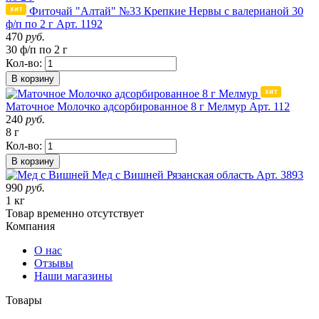
Фиточай "Алтай" №33 Крепкие Нервы с валерианой 30
ф/п по 2 г
Арт. 1192
470
руб.
30 ф/п по 2 г
Кол-во:
В корзину
Маточное Молочко адсорбированное 8 г Мелмур
Арт. 112
240
руб.
8 г
Кол-во:
В корзину
Мед с Вишней
Рязанская область
Арт. 3893
990
руб.
1 кг
Товар
временно
отсутствует
Компания
О нас
Отзывы
Наши магазины
Товары