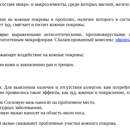
составе микро- и макроэлементы, среди которых магний, железо
ие на кожные покровы и прополис, наличие которого в соста
т зуд, смягчает и питает кожные покровы;
ярко выраженными антисептическими, противовирусными
м патогенным микрофлорам. Сбалансированный комплекс
эфирны
жающее воздействие на кожные покровы;
ии кожи и заживлению ран и трещин.
я. Для выяснения наличия и отсутствия аллергии вам потребуе
 не проявились такие эффекты, как зуд, жжение и покраснение, 
в Сосновую мазь наносят на проблемное место.
тудных заболеваниях.
вую мазью наносят на область около носа.
й мазью смазывают проблемные участки кожного покрова.