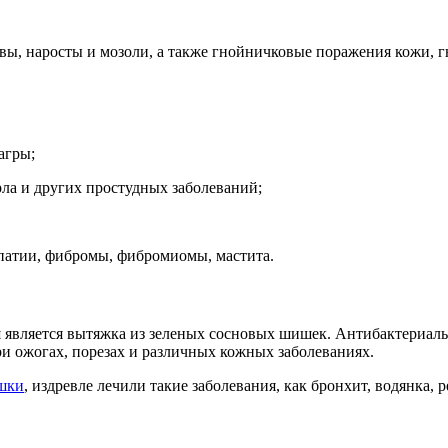
вы, наросты и мозоли, а также гнойничковые поражения кожи, г
агры;
ла и других простудных заболеваний;
опатии, фибромы, фибромиомы, мастита.
и
является вытяжка из зеленых сосновых шишек. Антибактериал
и ожогах, порезах и различных кожных заболеваниях.
шки
, издревле лечили такие заболевания, как бронхит, водянка,