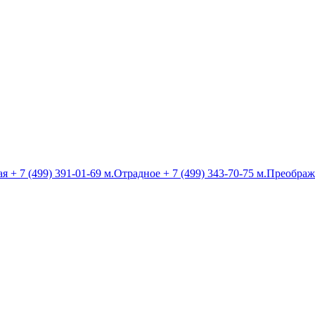
ая
+ 7 (499) 391-01-69
м.Отрадное
+ 7 (499) 343-70-75
м.Преображ