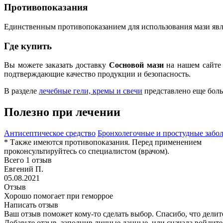
Противопоказания
Единственным противопоказанием для использования мази явля
Где купить
Вы можете заказать доставку
Сосновой мази
на нашем сайте
подтверждающие качество продукции и безопасность.
В разделе
лечебные гели, кремы и свечи
представлено еще боль
Полезно при лечении
Антисептическое средство
Бронхолегочные и простудные забо
* Также имеются противопоказания. Перед применением
проконсультируйтесь со специалистом (врачом).
Всего 1 отзыв
Евгений П.
05.08.2021
Отзыв
Хорошо помогает при геморрое
Написать отзыв
Ваш отзыв поможет кому-то сделать выбор. Спасибо, что делит
Добавьте отзыв, заполнив личные данные, или сначала войдите 