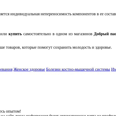
ется индивидуальная непереносимость компонентов в ее состав
 или
купить
самостоятельно в одном из магазинов
Добрый па
ше товаров, которые помогут сохранить молодость и здоровье.
левания
Женское здоровье
Болезни костно-мышечной системы
Им
есь опытом!
на сайт, тогда информация будет автоматически взята из профил