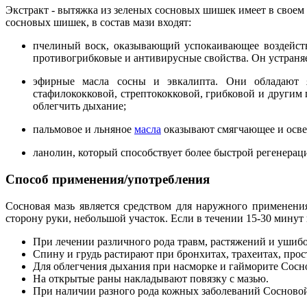
Экстракт - вытяжка из зеленых сосновых шишек имеет в своем 
сосновых шишек, в состав мази входят:
пчелиный воск, оказывающий успокаивающее воздейств
противогрибковые и антивирусные свойства. Он устраняе
эфирные масла сосны и эвкалипта. Они обладают 
стафилококковой, стрептококковой, грибковой и други
облегчить дыхание;
пальмовое и льняное
масла
оказывают смягчающее и осве
ланолин, который способствует более быстрой регенерац
Способ применения/употребления
Сосновая мазь является средством для наружного применени
сторону руки, небольшой участок. Если в течении 15-30 минут
При лечении различного рода травм, растяжений и ушибо
Спину и грудь растирают при бронхитах, трахеитах, прос
Для облегчения дыхания при насморке и гайморите Сосно
На открытые раны накладывают повязку с мазью.
При наличии разного рода кожных заболеваний Сосново