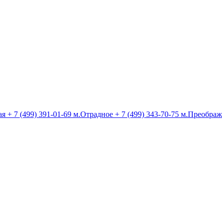
ая
+ 7 (499) 391-01-69
м.Отрадное
+ 7 (499) 343-70-75
м.Преображ