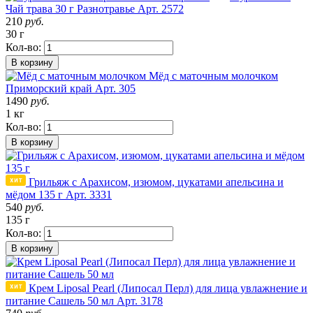
Чай трава 30 г Разнотравье
Арт. 2572
210
руб.
30 г
Кол-во:
В корзину
Мёд с маточным молочком
Приморский край
Арт. 305
1490
руб.
1 кг
Кол-во:
В корзину
Грильяж с Арахисом, изюмом, цукатами апельсина и
мёдом 135 г
Арт. 3331
540
руб.
135 г
Кол-во:
В корзину
Крем Liposal Pearl (Липосал Перл) для лица увлажнение и
питание Сашель 50 мл
Арт. 3178