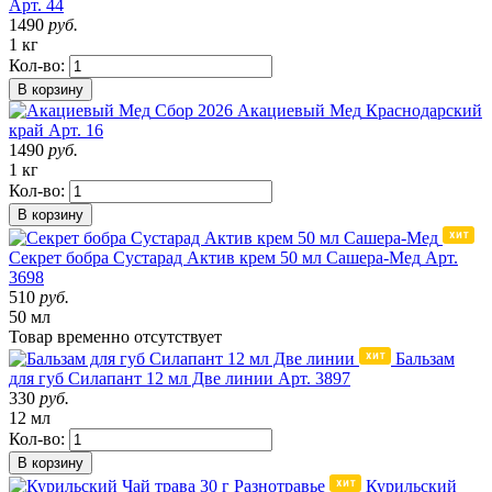
Арт. 44
1490
руб.
1 кг
Кол-во:
В корзину
Сбор 2026
Акациевый Мед
Краснодарский
край
Арт. 16
1490
руб.
1 кг
Кол-во:
В корзину
Секрет бобра Сустарад Актив крем 50 мл Сашера-Мед
Арт.
3698
510
руб.
50 мл
Товар
временно
отсутствует
Бальзам
для губ Силапант 12 мл Две линии
Арт. 3897
330
руб.
12 мл
Кол-во:
В корзину
Курильский