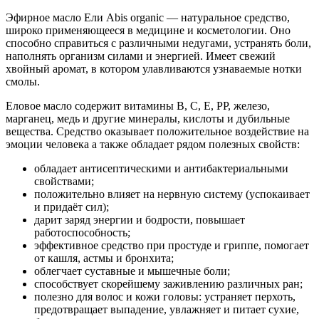
Эфирное масло Ели Abis organic — натуральное средство,
широко применяющееся в медицине и косметологии. Оно
способно справиться с различными недугами, устранять боли,
наполнять организм силами и энергией. Имеет свежий
хвойный аромат, в котором улавливаются узнаваемые нотки
смолы.
Еловое масло содержит витамины В, С, Е, РР, железо,
марганец, медь и другие минералы, кислоты и дубильные
вещества. Средство оказывает положительное воздействие на
эмоции человека а также обладает рядом полезных свойств:
обладает антисептическими и антибактериальными
свойствами;
положительно влияет на нервную систему (успокаивает
и придаёт сил);
дарит заряд энергии и бодрости, повышает
работоспособность;
эффективное средство при простуде и гриппе, помогает
от кашля, астмы и бронхита;
облегчает суставные и мышечные боли;
способствует скорейшему заживлению различных ран;
полезно для волос и кожи головы: устраняет перхоть,
предотвращает выпадение, увлажняет и питает сухие,