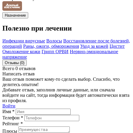
Назначение
Полезно при лечении
Инфекции вирусные
Волосы
Восстановление после болезней,
операций
Раны, ожоги, обморожения
Уход за кожей
Цистит
Омоложение кожи
Грипп ОРВИ
Нервно-эмоциональное
напряжение
Отзывы (0)
Всего 0 отзывов
Написать отзыв
Ваш отзыв поможет кому-то сделать выбор. Спасибо, что
делитесь опытом!
Добавьте отзыв, заполнив личные данные, или сначала
войдите на сайт, тогда информация будет автоматически взята
из профиля.
Войти
Имя *
Телефон *
Рейтинг *
Плюсы