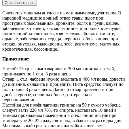
Описание товара
Считается мощным антисептиком и иммуномодулятором. В
народной медицине водный отвар травы пьют при
простудных заболеваниях, бронхите, болях в груди, кашле,
заболеваниях печени, как мочегонное, при болях в желудке,
пониженной кислотности, язве желудка, болях в животе,
одышке, заболеваниях сердца, нервных заболеваниях, при
отеках, опухолях, малокровии, зобе, ревматизме, маточных
кровотечениях, бессоннице.
Применение:
Настой: 15 гр. сырья заваривают 200 мл кипятка как чай,
принимают по 1 ст.л. 3 раза в день.
Отвар: 1 ст.л. чабреца нужно засыпать в 400 мл воды, довести
до кипения, охладить и процедить. Пить средство следует по
полстакана 3 раза в день. Данный отвар применяют при
дисбактериозе, головных болях, потере сна и
перенапряжении.
Настойка для профилактики гриппа: на 50 г сухого чабреца
следует взять 220 мл 70%-го спирта, настаивать 10 дней в
тёмном прохладном помещении в стеклянной посуде при
температуре 20–25 градусов тепла, взбалтывая раз в два дня.
Максимальный срок хранения настойки – пять лет.