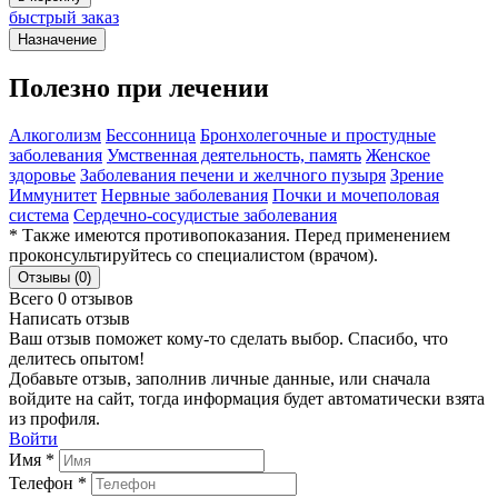
быстрый заказ
Назначение
Полезно при лечении
Алкоголизм
Бессонница
Бронхолегочные и простудные
заболевания
Умственная деятельность, память
Женское
здоровье
Заболевания печени и желчного пузыря
Зрение
Иммунитет
Нервные заболевания
Почки и мочеполовая
система
Сердечно-сосудистые заболевания
* Также имеются противопоказания. Перед применением
проконсультируйтесь со специалистом (врачом).
Отзывы (0)
Всего 0 отзывов
Написать отзыв
Ваш отзыв поможет кому-то сделать выбор. Спасибо, что
делитесь опытом!
Добавьте отзыв, заполнив личные данные, или сначала
войдите на сайт, тогда информация будет автоматически взята
из профиля.
Войти
Имя *
Телефон *