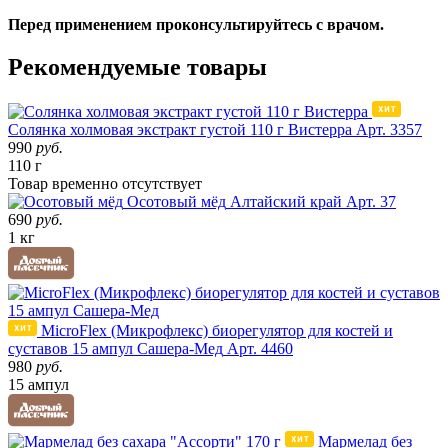
Перед применением проконсультируйтесь с врачом.
Рекомендуемые товары
Солянка холмовая экстракт густой 110 г Вистерра
Арт. 3357
990
руб.
110 г
Товар
временно
отсутствует
Осотовый мёд
Алтайский край
Арт. 37
690
руб.
1 кг
MicroFlex (Микрофлекс) биорегулятор для костей и
суставов 15 ампул Сашера-Мед
Арт. 4460
980
руб.
15 ампул
Мармелад без