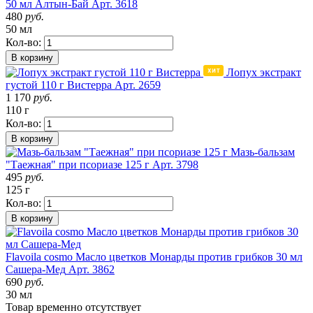
50 мл Алтын-Бай
Арт. 3618
480
руб.
50 мл
Кол-во:
В корзину
Лопух экстракт
густой 110 г Вистерра
Арт. 2659
1 170
руб.
110 г
Кол-во:
В корзину
Мазь-бальзам
"Таежная" при псориазе 125 г
Арт. 3798
495
руб.
125 г
Кол-во:
В корзину
Flavoila cosmo Масло цветков Монарды против грибков 30 мл
Сашера-Мед
Арт. 3862
690
руб.
30 мл
Товар
временно
отсутствует