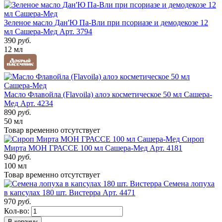
Зеленое масло Дан'Ю Па-Вли при псориазе и демодекозе 12
мл Сашера-Мед
Арт. 3794
390
руб.
12 мл
Масло Флавойла (Flavoila) алоэ косметическое 50 мл Сашера-
Мед
Арт. 4234
890
руб.
50 мл
Товар
временно
отсутствует
Сироп
Мирта МОН ГРАССЕ 100 мл Сашера-Мед
Арт. 4181
940
руб.
100 мл
Товар
временно
отсутствует
Семена лопуха
в капсулах 180 шт. Вистерра
Арт. 4471
970
руб.
Кол-во:
В корзину