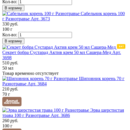
Кол-во:
В корзину
Сабельник корень 100
г Разнотравье
Арт. 3673
330
руб.
100 г
Кол-во:
В корзину
Секрет бобра Сустарад Актив крем 50 мл Сашера-Мед
Арт.
3698
510
руб.
50 мл
Товар
временно
отсутствует
Шиповник корень 70 г
Разнотравье
Арт. 3684
210
руб.
70 г
Эрва шерстистая
трава 100 г Разнотравье
Арт. 3686
260
руб.
100 г