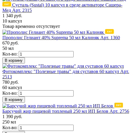
Сусталь (Sustal) 10 капсул в среде активаторе Сашера-
Мед
Арт. 2315
1 340
руб.
10 капсул
Товар
временно
отсутствует
Прополис Гелиант 40% Suprema 50 мл Калиняк
Арт. 1360
670
руб.
50 мл
Кол-во:
В корзину
Фитокомплекс "Полезные травы" для суставов 60 капсул
Арт.
2513
780
руб.
60 капсул
Кол-во:
В корзину
Барсучий жир пищевой топленый 250 мл ИП Белов
Арт. 2756
1 390
руб.
250 мл
Кол-во: