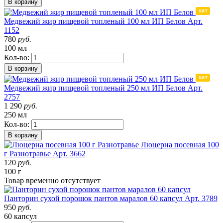
В корзину
Медвежий жир пищевой топленый 100 мл ИП Белов
Арт.
1152
780
руб.
100 мл
Кол-во:
В корзину
Медвежий жир пищевой топленый 250 мл ИП Белов
Арт.
2757
1 290
руб.
250 мл
Кол-во:
В корзину
Люцерна посевная 100
г Разнотравье
Арт. 3662
120
руб.
100 г
Товар
временно
отсутствует
Панторин сухой порошок пантов маралов 60 капсул
Арт. 3789
950
руб.
60 капсул