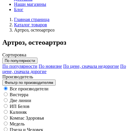
Наши магазины
Блог
Главная страница
Каталог товаров
Артроз, остеоартроз
Артроз, остеоартроз
Сортировка
По популярности
По популярности
По новизне
По цене, сначала недорогие
По
цене, сначала дорогие
Производитель
Фильтр по производителям
Все производители
Вистерра
Две линии
ИП Белов
Калиняк
Компас Здоровья
Медель
Пчела и Человек