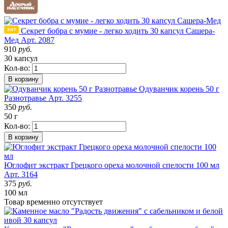
Секрет бобра с мумие - легко ходить 30 капсул Сашера-
Мед
Арт. 2087
910
руб.
30 капсул
Кол-во:
В корзину
Одуванчик корень 50 г
Разнотравье
Арт. 3255
350
руб.
50 г
Кол-во:
В корзину
Юглофит экстракт Грецкого ореха молочной спелости 100 мл
Арт. 3164
375
руб.
100 мл
Товар
временно
отсутствует