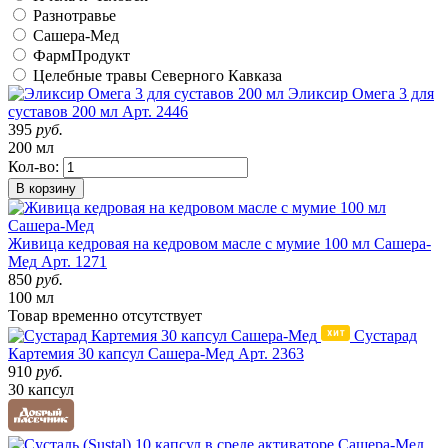
Разнотравье
Сашера-Мед
ФармПродукт
Целебные травы Северного Кавказа
Эликсир Омега 3 для
суставов 200 мл
Арт. 2446
395
руб.
200 мл
Кол-во:
В корзину
Живица кедровая на кедровом масле с мумие 100 мл Сашера-
Мед
Арт. 1271
850
руб.
100 мл
Товар
временно
отсутствует
Сустарад
Картемия 30 капсул Сашера-Мед
Арт. 2363
910
руб.
30 капсул