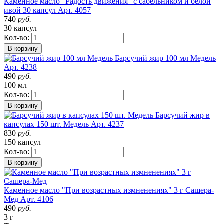
Каменное масло "Радость движения" с сабельником и белой
ивой 30 капсул
Арт. 4057
740
руб.
30 капсул
Кол-во:
В корзину
Барсучий жир 100 мл Медель
Арт. 4238
490
руб.
100 мл
Кол-во:
В корзину
Барсучий жир в
капсулах 150 шт. Медель
Арт. 4237
830
руб.
150 капсул
Кол-во:
В корзину
Каменное масло "При возрастных измненениях" 3 г Сашера-
Мед
Арт. 4106
490
руб.
3 г