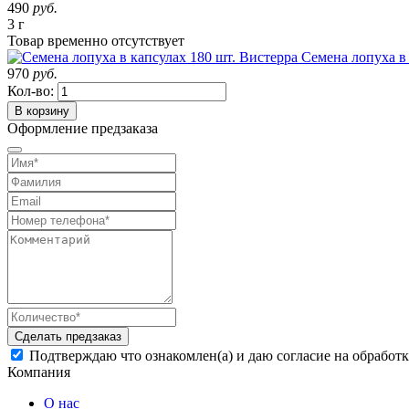
490
руб.
3 г
Товар
временно
отсутствует
Семена лопуха в 
970
руб.
Кол-во:
В корзину
Оформление предзаказа
Сделать предзаказ
Подтверждаю что ознакомлен(а) и даю согласие на обработ
Компания
О нас