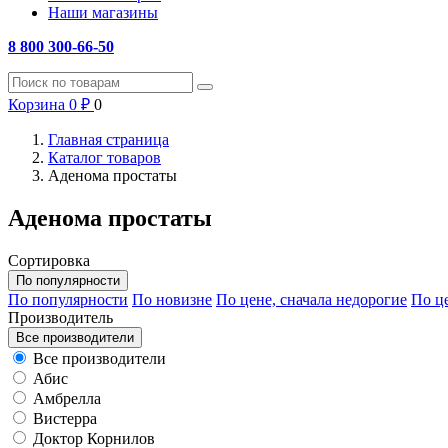
Наши магазины
8 800 300-66-50
Корзина
0
₽
0
Главная страница
Каталог товаров
Аденома простаты
Аденома простаты
Сортировка
По популярности
По популярности
По новизне
По цене, сначала недорогие
По це
Производитель
Все производители
Все производители
Абис
Амбрелла
Вистерра
Доктор Корнилов