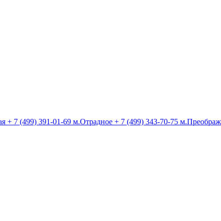
ая
+ 7 (499) 391-01-69
м.Отрадное
+ 7 (499) 343-70-75
м.Преображ