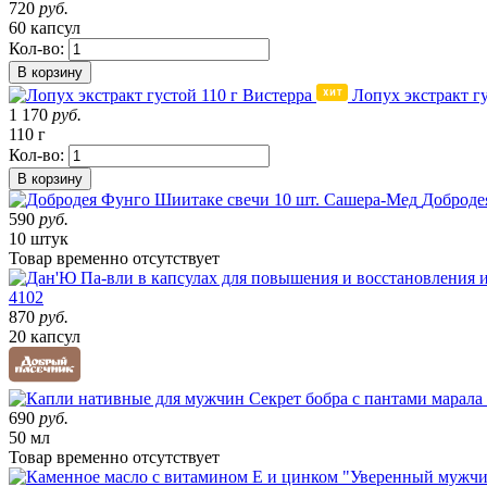
720
руб.
60 капсул
Кол-во:
В корзину
Лопух экстракт г
1 170
руб.
110 г
Кол-во:
В корзину
Доброде
590
руб.
10 штук
Товар
временно
отсутствует
4102
870
руб.
20 капсул
690
руб.
50 мл
Товар
временно
отсутствует