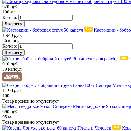
620
руб.
100 мл
Кол-во:
В корзину
Кастокрин - бобро
1 940
руб.
56 капсул
Кол-во:
В корзину
910
руб.
30 капсул
Секр
1 190
руб.
100 г
Товар
временно
отсутствует
Масло кедровое 95 мл Сибер
690
руб.
95 мл
Товар
временно
отсутствует
Коре