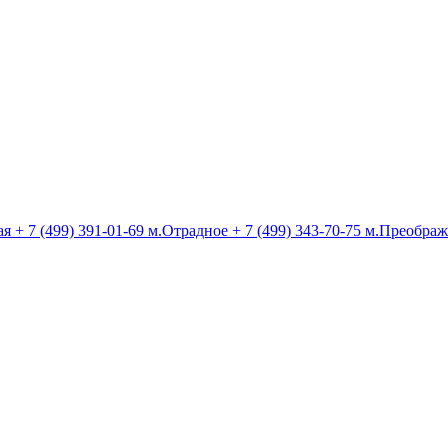
ая
+ 7 (499) 391-01-69
м.Отрадное
+ 7 (499) 343-70-75
м.Преображ