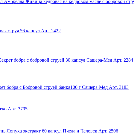
Живица кедровая на кедровом масле с бобровой стр
вая струя 56 капсул
Арт. 2422
Секрет бобра с бобровой струей 30 капсул Сашера-Мед
Арт. 2284
ет бобра с Бобровой струей банка100 г Сашера-Мед
Арт. 3183
еко
Арт. 3795
нь Лопуха экстракт 60 капсул Пчела и Человек
Арт. 2506