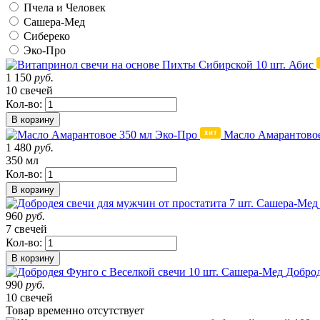
Пчела и Человек
Сашера-Мед
Сибереко
Эко-Про
1 150
руб.
10 свечей
Кол-во:
В корзину
Масло Амарантовое
1 480
руб.
350 мл
Кол-во:
В корзину
960
руб.
7 свечей
Кол-во:
В корзину
Доброд
990
руб.
10 свечей
Товар
временно
отсутствует