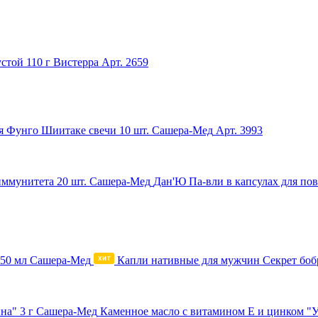
устой 110 г Вистерра
Арт. 2659
я Фунго Шиитаке свечи 10 шт. Сашера-Мед
Арт. 3993
Дан'Ю Па-вли в капсулах для по
Капли нативные для мужчин Секрет боб
Каменное масло с витамином Е и цинком "