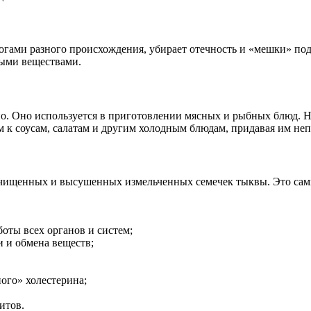
огами разного происхождения, убирает отечность и «мешки» под
ными веществами.
. Оно используется в приготовлении мясных и рыбных блюд. Но 
м к соусам, салатам и другим холодным блюдам, придавая им не
 очищенных и высушенных измельченных семечек тыквы. Это са
боты всех органов и систем;
 и обмена веществ;
ого» холестерина;
итов.