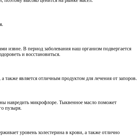
, поэтому высоко ценится на рынке масел.
я.
ми извне. В период заболевания наш организм подвергается
дороветь и восстановиться.
 а также является отличным продуктом для лечения от запоров.
обны навредить микрофлоре. Тыквенное масло поможет
го пузыря.
рживает уровень холестерина в крови, а также отлично