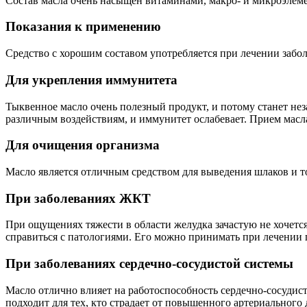
Состав масла очень насыщен витаминами, макро- и микроэлем
Показания к применению
Средство с хорошим составом употребляется при лечении забол
Для укрепления иммунитета
Тыквенное масло очень полезный продукт, и потому станет не
различным воздействиям, и иммунитет ослабевает. Прием масл
Для очищения организма
Масло является отличным средством для выведения шлаков и то
При заболеваниях ЖКТ
При ощущениях тяжести в области желудка зачастую не хочетс
справиться с патологиями. Его можно принимать при лечении г
При заболеваниях сердечно-сосудистой системы
Масло отлично влияет на работоспособность сердечно-сосудист
подходит для тех, кто страдает от повышенного артериального 