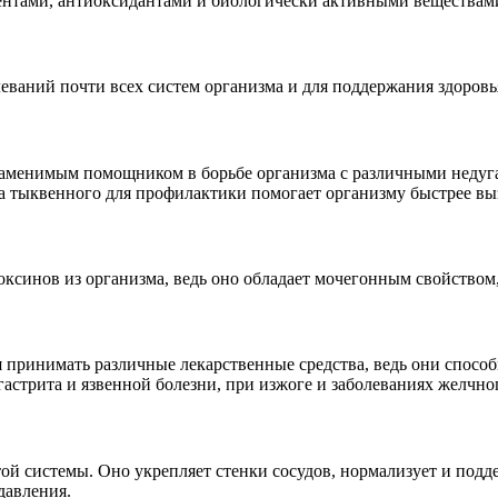
ентами, антиоксидантами и биологически активными веществами
еваний почти всех систем организма и для поддержания здоровь
заменимым помощником в борьбе организма с различными недуга
а тыквенного для профилактики помогает организму быстрее выз
ксинов из организма, ведь оно обладает мочегонным свойством,
я принимать различные лекарственные средства, ведь они спос
астрита и язвенной болезни, при изжоге и заболеваниях желчно
ой системы. Оно укрепляет стенки сосудов, нормализует и подде
давления.