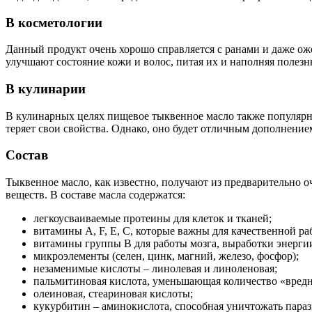
В косметологии
Данный продукт очень хорошо справляется с ранами и даже ож
улучшают состояние кожи и волос, питая их и наполняя полез
В кулинарии
В кулинарных целях пищевое тыквенное масло также популярно
теряет свои свойства. Однако, оно будет отличным дополнение
Состав
Тыквенное масло, как известно, получают из предварительно
веществ. В составе масла содержатся:
легкоусваиваемые протеины для клеток и тканей;
витамины A, F, E, C, которые важны для качественной ра
витамины группы B для работы мозга, выработки энергии
микроэлементы (селен, цинк, магний, железо, фосфор);
незаменимые кислоты – линолевая и линоленовая;
пальмитиновая кислота, уменьшающая количество «вредн
олеиновая, стеариновая кислоты;
кукурбитин – аминокислота, способная уничтожать параз