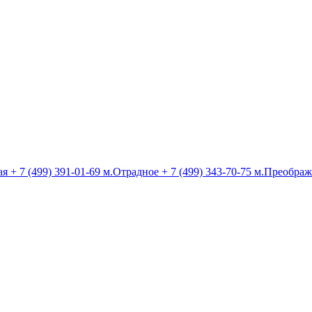
ая
+ 7 (499) 391-01-69
м.Отрадное
+ 7 (499) 343-70-75
м.Преображ