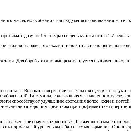
ного масла, но особенно стоит задуматься о включении его в 
нимать дозу по 1 ч. л. 3 раза в день курсом около 1-2 недель.
дной столовой ложке, это окажет положительное влияние на серде
зитами. Для борьбы с глистами рекомендуется выпивать по одно
ого состава. Высокое содержание полезных веществ в продукте п
 заболеваний. Витамины, содержащиеся в тыквенном масле, вли
оты способствуют улучшению состояния волос, кожи и ногтей б
нное считается хорошим средством при профилактике гипертонии
асла на женское и мужское здоровье. Для женщин тыквенное мас
вать нормальный уровень вырабатываемых гормонов. Оно преду