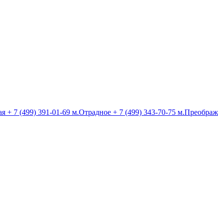
ая
+ 7 (499) 391-01-69
м.Отрадное
+ 7 (499) 343-70-75
м.Преображ