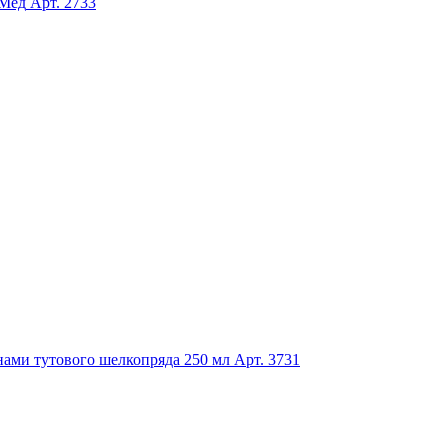
-Мед
Арт. 2733
онами тутового шелкопряда 250 мл
Арт. 3731