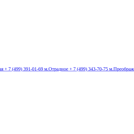
ая
+ 7 (499) 391-01-69
м.Отрадное
+ 7 (499) 343-70-75
м.Преображ