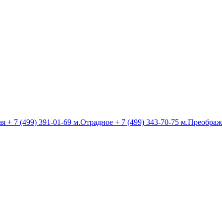
ая
+ 7 (499) 391-01-69
м.Отрадное
+ 7 (499) 343-70-75
м.Преображ